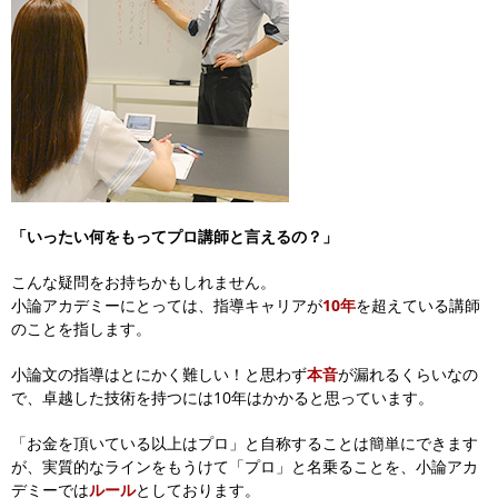
「いったい何をもってプロ講師と言えるの？」
こんな疑問をお持ちかもしれません。
小論アカデミーにとっては、指導キャリアが
10年
を超えている講師
のことを指します。
小論文の指導はとにかく難しい！と思わず
本音
が漏れるくらいなの
で、
卓越した技術を持つには10年はかかると思っています。
「お金を頂いている以上はプロ」と自称することは簡単にできます
が、
実質的なラインをもうけて「プロ」と名乗ることを、小論アカ
デミーでは
ルール
としております。