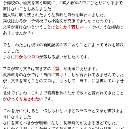
予備校の小論文を書く時間に、200人教室の中にひとりになるまで
書けないこともありました。
無人島に取り残されたような孤独な気分を味わいました。
高校はおろか、予備校でも小論文が克服できなかったのです。
文章が書けないということは
とにかく苦しい…
（そのような経験は
ありませんか？）
でも、わたしは現役の新聞記者の方に習うことによってそれを解決
しました。
まさに
目からウロコ
が落ちる思いがしたのです。
プロが書く文章は書き方の「
型
」が明確にあります。
義務教育のなかでは「自由に書け！」しか言われてきませんでした
が、
文章を書くことのプロは、けっして「自由」には書いていませ
ん。
意外ですよね、これまで義務教育のなかで散々と言われてきたこと
が
ひっくり返された
のです。
これを身に付けると、信じられないほどスラスラと文章が書けるよ
うになりました。
なにを書くべきかが明確になり、制限時間があまるほどでした。
とにかく「型」にしたがって文章を書くことを心がけた結果、
おど