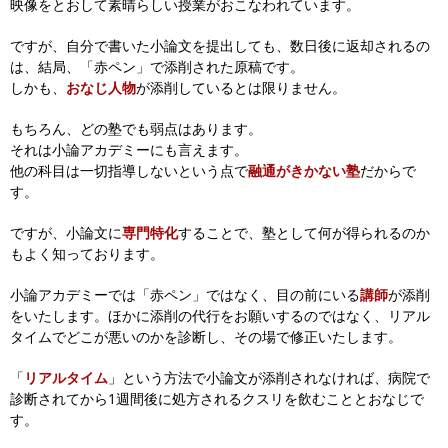
映像をとおして素晴らしい授業がおこなわれています。
ですが、自分で書いた小論文を提出しても、
数日後に返却されるの
は、結局、「赤ペン」で添削された原稿です。
しかも、
おなじ人物
が添削しているとは限りません。
もちろん、どの塾でも弱点はあります。
それは小論アカデミーにも言えます。
他の科目は一切指導しないという点で
融通がきかない塾
だからで
す。
ですが、小論文に
専門特化
することで、
塾として何が得られるのか
もよく知っております。
小論アカデミーでは「赤ペン」ではなく、
目の前にいる
講師
が添削
をいたします。ほかに添削の代行をお願いするのではなく、
リアル
タイムでどこが悪いのかを診断し、その場で修正いたします。
「
リアルタイム
」という方法で小論文が添削されなければ、
病院で
診断されてから1週間後に処方されるクスリを飲むこととおなじで
す。