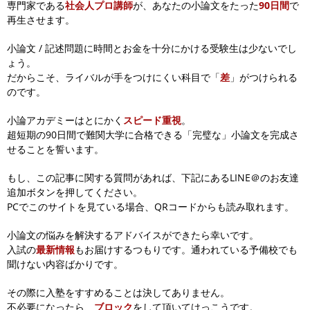
専門家である
社会人プロ講師
が、
あなたの小論文をたった
90日間
で
再生させます。
小論文 / 記述問題に時間とお金を十分にかける受験生は少ないでし
ょう。
だからこそ、ライバルが手をつけにくい科目で「
差
」がつけられる
のです。
小論アカデミーはとにかく
スピード重視
。
超短期の90日間で難関大学に合格できる「完璧な」小論文を完成さ
せることを誓います。
もし、この記事に関する質問があれば、下記にあるLINE＠のお友達
追加ボタンを押してください。
PCでこのサイトを見ている場合、QRコードからも読み取れます。
小論文の悩みを解決するアドバイスができたら幸いです。
入試の
最新情報
もお届けするつもりです。通われている予備校でも
聞けない内容ばかりです。
その際に入塾をすすめることは決してありません。
不必要になったら、
ブロック
をして頂いてけっこうです。