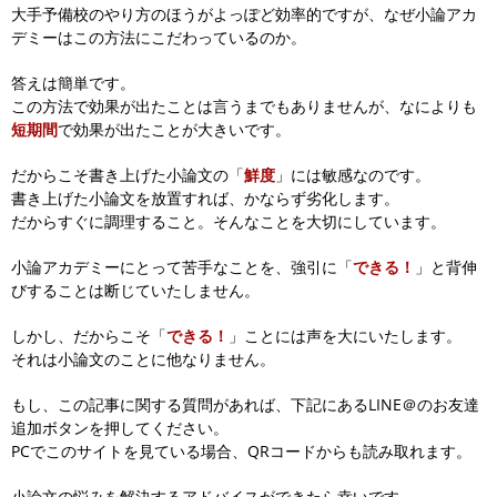
大手予備校のやり方のほうがよっぽど効率的ですが、
なぜ小論アカ
デミーはこの方法にこだわっているのか。
答えは簡単です。
この方法で効果が出たことは言うまでもありませんが、
なによりも
短期間
で効果が出たことが大きいです。
だからこそ書き上げた小論文の「
鮮度
」には敏感なのです。
書き上げた小論文を放置すれば、かならず劣化します。
だからすぐに調理すること。そんなことを大切にしています。
小論アカデミーにとって苦手なことを、
強引に「
できる！
」と背伸
びすることは断じていたしません。
しかし、だからこそ「
できる！
」ことには声を大にいたします。
それは小論文のことに他なりません。
もし、この記事に関する質問があれば、下記にあるLINE＠のお友達
追加ボタンを押してください。
PCでこのサイトを見ている場合、QRコードからも読み取れます。
小論文の悩みを解決するアドバイスができたら幸いです。