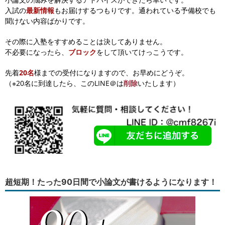
入試の
最新情報
もお届けするつもりです。通われている予備校でも
聞けない内容ばかりです。
その際に入塾をすすめることは決してありません。
不必要になったら、
ブロック
をして頂いてけっこうです。
先着
20名
様までの受付になりますので、お早めにどうぞ。
（※20名に到達したら、このLINE＠は
削除
いたします）
超短期！たった90日間で小論文が書けるようになります！