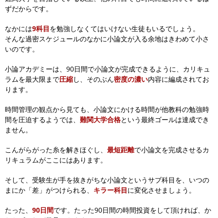
ずだからです。
なかには
9科目
を勉強しなくてはいけない生徒もいるでしょう。
そんな過密スケジュールのなかに小論文が入る余地はきわめて小さ
いのです。
小論アカデミーは、90日間で小論文が完成できるように、
カリキュ
ラムを最大限まで
圧縮
し、そのぶん
密度の濃い
内容に編成されてお
ります。
時間管理の観点から見ても、小論文にかける時間が他教科の勉強時
間を圧迫するようでは、
難関大学合格
という最終ゴールは達成でき
ません。
こんがらがった糸を解きほぐし、
最短距離
で小論文を完成させるカ
リキュラムがここにはあります。
そして、受験生が手を抜きがちな小論文というサブ科目を、
いつの
まにか「差」がつけられる、
キラー科目
に変化させましょう。
たった、
90日間
です。たった90日間の時間投資をして頂ければ、
か