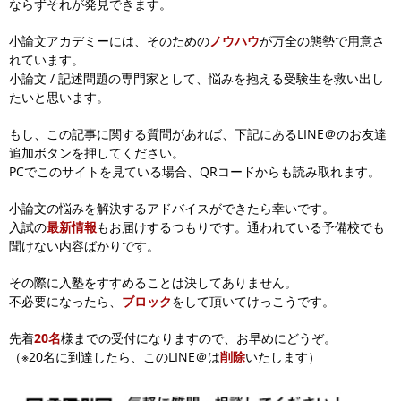
ならずそれが発見できます。
小論文アカデミーには、そのための
ノウハウ
が万全の態勢で用意さ
れています。
小論文 / 記述問題の専門家として、悩みを抱える受験生を救い出し
たいと思います。
もし、この記事に関する質問があれば、下記にあるLINE＠のお友達
追加ボタンを押してください。
PCでこのサイトを見ている場合、QRコードからも読み取れます。
小論文の悩みを解決するアドバイスができたら幸いです。
入試の
最新情報
もお届けするつもりです。通われている予備校でも
聞けない内容ばかりです。
その際に入塾をすすめることは決してありません。
不必要になったら、
ブロック
をして頂いてけっこうです。
先着
20名
様までの受付になりますので、お早めにどうぞ。
（※20名に到達したら、このLINE＠は
削除
いたします）