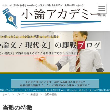
社会人プロ講師が指導する本格的な小論文対策塾【先着10名】希望が丘駅徒歩4分
ホーム
ブログ
未分類
当塾の特徴
当塾の特徴