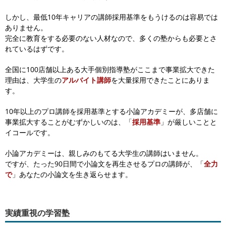
しかし、最低10年キャリアの講師採用基準をもうけるのは容易では
ありません。
完全に教育をする必要のない人材なので、多くの塾からも必要とさ
れているはずです。
全国に100店舗以上ある大手個別指導塾がここまで事業拡大できた
理由は、
大学生の
アルバイト講師
を大量採用できたことにありま
す。
10年以上のプロ講師を採用基準とする小論アカデミーが、
多店舗に
事業拡大することがむずかしいのは、「
採用基準
」が厳しいことと
イコールです。
小論アカデミーは、親しみのもてる大学生の講師はいません。
ですが、たった90日間で小論文を再生させるプロの講師が、「
全力
で
」あなたの小論文を生き返らせます。
実績重視の学習塾