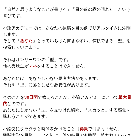
「自然と思うようなことが書ける」「目の前の霧の晴れた」という
喜びです。
小論アカデミーでは、あなたの原稿を目の前でリアルタイムに添削
します。
そして「
あなた
」とっていちばん書きやすい、信頼できる「型」を
模索していきます。
それはオンリーワンの「型」です。
他の受験生が
マネ
をすることはできません。
あなたには、あなたしかない思考方法があります。
それを「型」に落とし込む必要性があります。
そのことを
90日間
で教えることが、小論アカデミーにとって
最大目
的
なのです。
あなたにしかない「型」を見つけた瞬間、「スカッと」する感覚を
味わうことができます。
小論文にダラダラと時間をかけることは
得策
ではありません。
難関大学を目指している以上、他の科目でも時間に追われているは