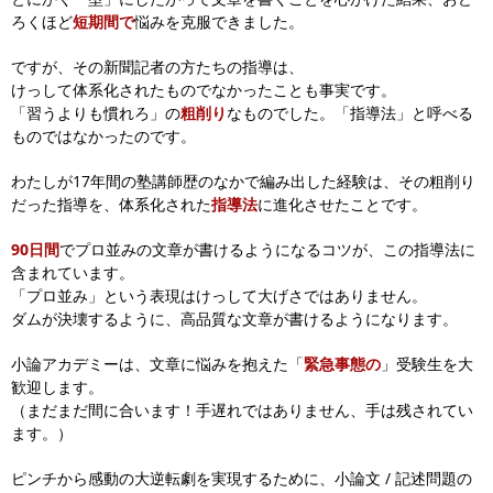
ろくほど
短期間で
悩みを克服できました。
ですが、その新聞記者の方たちの指導は、
けっして体系化されたものでなかったことも事実です。
「習うよりも慣れろ」の
粗削り
なものでした。「指導法」と呼べる
ものではなかったのです。
わたしが17年間の塾講師歴のなかで編み出した経験は、
その粗削り
だった指導を、体系化された
指導法
に進化させたことです。
90日間
でプロ並みの文章が書けるようになるコツが、この指導法に
含まれています。
「プロ並み」という表現はけっして大げさではありません。
ダムが決壊するように、高品質な文章が書けるようになります。
小論アカデミーは、文章に悩みを抱えた「
緊急事態の
」受験生を大
歓迎します。
（まだまだ間に合います！手遅れではありません、手は残されてい
ます。）
ピンチから感動の大逆転劇を実現するために、
小論文 / 記述問題の